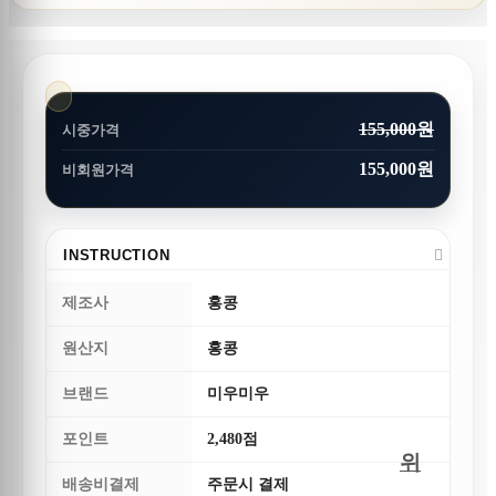
155,000원
시중가격
155,000원
비회원가격
INSTRUCTION
제조사
홍콩
원산지
홍콩
브랜드
미우미우
포인트
2,480점
위
배송비결제
주문시 결제