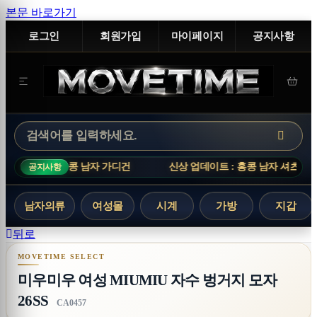
본문 바로가기
로그인
회원가입
마이페이지
공지사항
 가디건
신상 업데이트 : 홍콩 남자 셔츠, 홍콩 남자 바지, 홍콩 남자 
공지사항
남자의류
여성몰
시계
가방
지갑
미우미우 여성 MIUMIU 자수 벙거지 모자 26SS
뒤로
미우미우 여성 MIUMIU 자수 벙거지 모자
26SS
CA0457