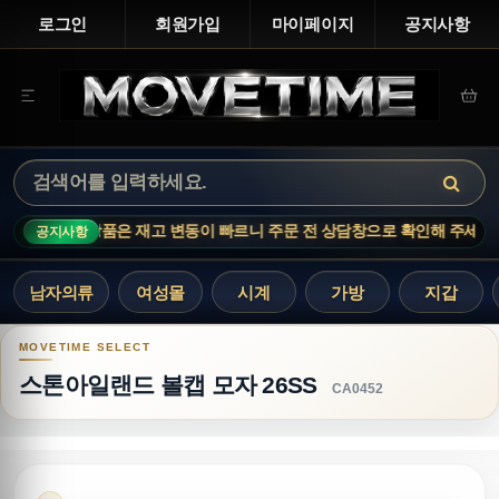
로그인
회원가입
마이페이지
공지사항
 인기 상품은 재고 변동이 빠르니 주문 전 상담창으로 확인해 주세요.
MO
공지사항
남자의류
여성몰
시계
가방
지갑
스톤아일랜드 볼캡 모자 26SS
스톤아일랜드 볼캡 모자 26SS
CA0452