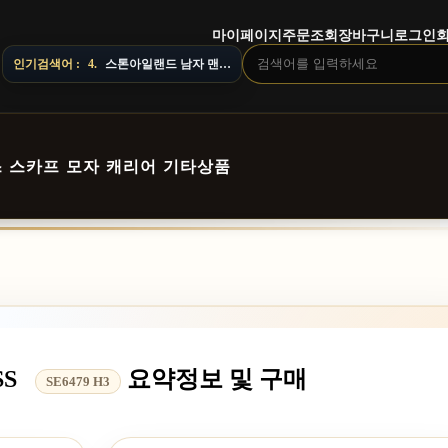
마이페이지
주문조회
장바구니
로그인
질 수 있으니 주문 전 상담창으로 문의해 주세요.
인기검색어 :
5.
오프화이트 남자 후드
스
스카프
모자
캐리어
기타상품
SS
요약정보 및 구매
SE6479 H3