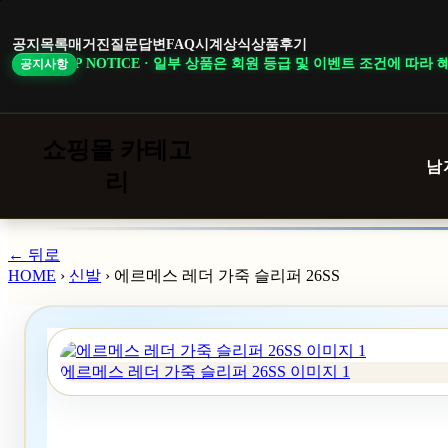
본
문
공지목록
매거진
질문답변
FAQ
시계상식
상품후기
바
 NOTICE · 일부 상품은 회원 등급 및 이벤트 조건에 따라 혜택이 다르게
공지사항
로
가
기
쇼핑몰 카테고
남
리
← 뒤로
HOME
›
신발
›
에르메스 레더 가죽 슬리퍼 26SS
에르메스 레더 가죽 슬리퍼 26SS 이미지 1