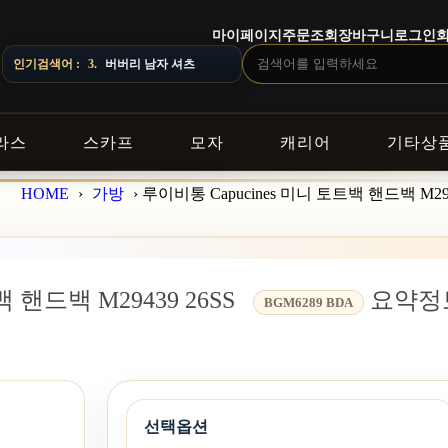
마이페이지
주문조회
장바구니
로그인
CE · 지역에 따라 배송 일정이 달라질 수 있으니 주문 전 상담창으로 문의해 
인기검색어 :
4.
스톤아일랜드 남자 맨투맨
라스
스카프
모자
캐리어
기타상
HOME
›
가방
›
루이비통 Capucines 미니 토트백 핸드백 M294
 핸드백 M29439 26SS
요약정
BGM6289 BDA
선택옵션