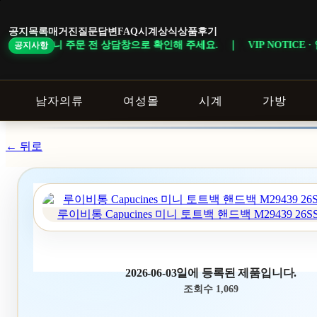
본
문
공지목록
매거진
질문답변
FAQ
시계상식
상품후기
바
상담창으로 확인해 주세요. ｜ VIP NOTICE · 일부 상품은 회원 등급 
공지사항
로
가
기
남자의류
여성몰
시계
가방
← 뒤로
루이비통 Capucines 미니 토트백 핸드백 M29439 26S
2026-06-03일에 등록된 제품입니다.
조회수 1,069