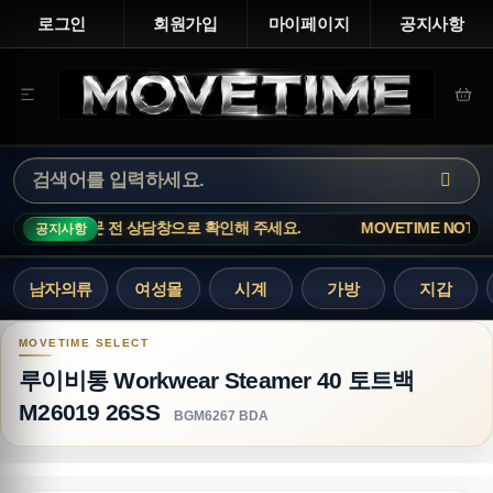
로그인
회원가입
마이페이지
공지사항
창으로 확인해 주세요.
MOVETIME NOTICE · 인기 상품은 재고 변
공지사항
남자의류
여성몰
시계
가방
지갑
루이비통 Workwear Steamer 40 토트백 M26019 
루이비통 Workwear Steamer 40 토트백
M26019 26SS
BGM6267 BDA