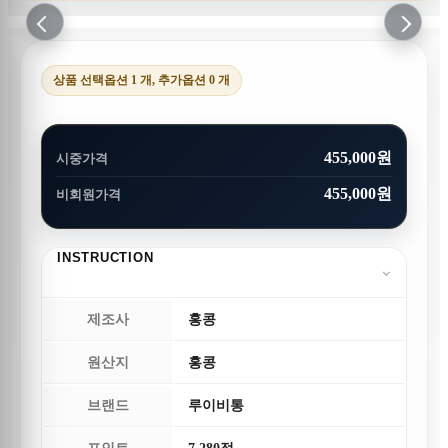
이
다
전
음
상품 선택옵션 1 개, 추가옵션 0 개
455,000원
시중가격
455,000원
비회원가격
INSTRUCTION
제조사
홍콩
원산지
홍콩
브랜드
루이비통