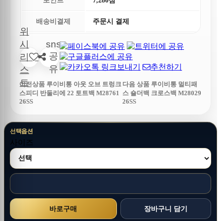
포인트
7,280점
배송비결제
주문시 결제
위
시
sns
공
리
추천하기
유
스
트
이전상품
루이비통 아웃 오브 트렁크
다음 상품
루이비통 멀티패
스피디 반둘리에 22 토트백 M28761
스 숄더백 크로스백 M28029
26SS
26SS
선택옵션
사이즈