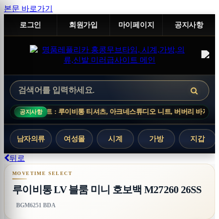
본문 바로가기
로그인
회원가입
마이페이지
공지사항
 : 루이비통 티셔츠, 아크네스튜디오 니트, 버버리 바지, 발렌시아가 청바지
공지사항
남자의류
여성몰
시계
가방
지갑
루이비통 LV 블룸 미니 호보백 M27260 26SS
뒤로
루이비통 LV 블룸 미니 호보백 M27260 26SS
BGM6251 BDA