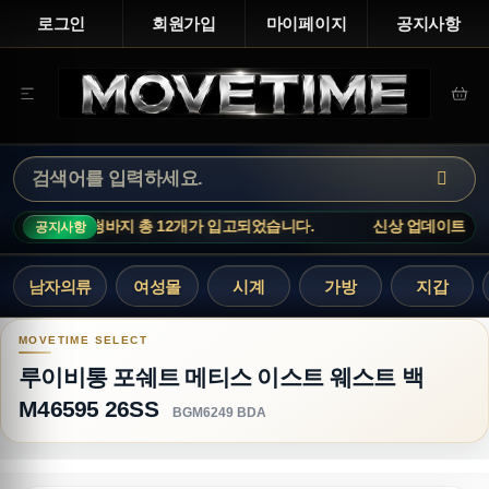
로그인
회원가입
마이페이지
공지사항
청바지 총 12개가 입고되었습니다.
신상 업데이트 : 루이비통 티셔츠
공지사항
남자의류
여성몰
시계
가방
지갑
루이비통 포쉐트 메티스 이스트 웨스트 백 M46595 
루이비통 포쉐트 메티스 이스트 웨스트 백
M46595 26SS
BGM6249 BDA