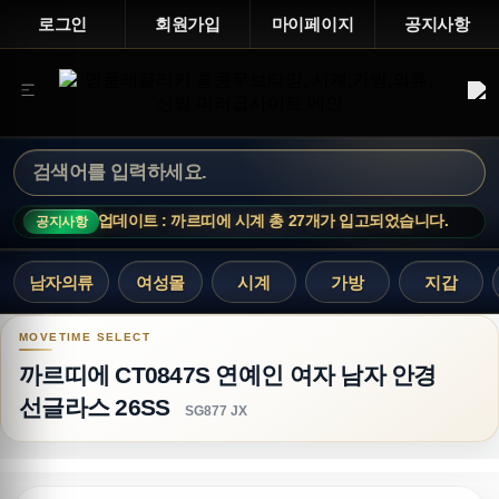
로그인
회원가입
마이페이지
공지사항
신상 업데이트 : 까르띠에 시계 총 27개가 입고되었습니다.
공지사항
남자의류
여성몰
시계
가방
지갑
까르띠에 CT0847S 연예인 여자 남자 안경 선글라스
까르띠에 CT0847S 연예인 여자 남자 안경
선글라스 26SS
SG877 JX