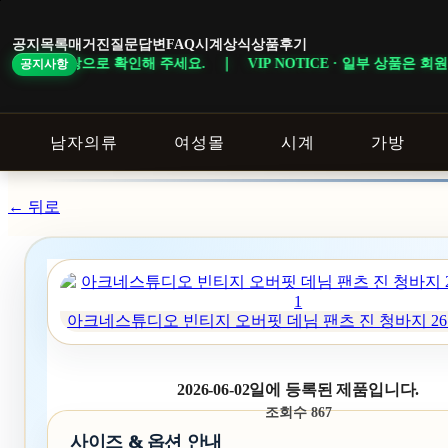
본
문
공지목록
매거진
질문답변
FAQ
시계상식
상품후기
바
 주세요. ｜ VIP NOTICE · 일부 상품은 회원 등급 및 이벤트 조건에
공지사항
로
가
기
남자의류
여성몰
시계
가방
← 뒤로
아크네스튜디오 빈티지 오버핏 데님 팬츠 진 청바지 26S
2026-06-02일에 등록된 제품입니다.
조회수 867
사이즈 & 옵션 안내