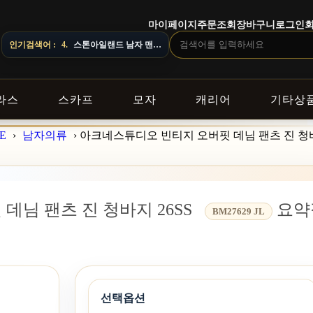
마이페이지
주문조회
장바구니
로그인
따라 배송 일정이 달라질 수 있으니 주문 전 상담창으로 문의해 주세요.
인기검색어 :
4.
스톤아일랜드 남자 맨투맨
라스
스카프
모자
캐리어
기타상
E
›
남자의류
›
아크네스튜디오 빈티지 오버핏 데님 팬츠 진 청바
님 팬츠 진 청바지 26SS
요약
BM27629 JL
선택옵션