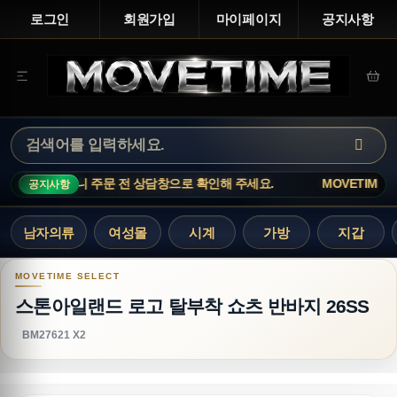
로그인
회원가입
마이페이지
공지사항
 변동이 빠르니 주문 전 상담창으로 확인해 주세요.
MOVETIME NOTI
공지사항
남자의류
여성몰
시계
가방
지갑
스톤아일랜드 로고 탈부착 쇼츠 반바지 26SS
스톤아일랜드 로고 탈부착 쇼츠 반바지 26SS
BM27621 X2