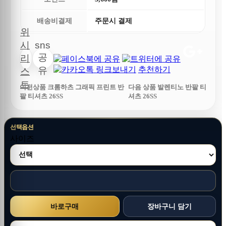
배송비결제
주문시 결제
위
시
sns
공
리
유
추천하기
스
트
이전상품
크롬하츠 그래픽 프린트 반
다음 상품
발렌티노 반팔 티
팔 티셔츠 26SS
셔츠 26SS
선택옵션
사이즈