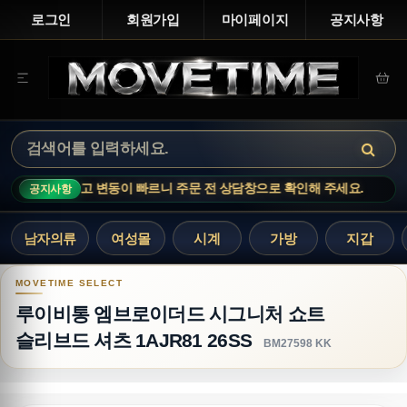
로그인
회원가입
마이페이지
공지사항
 변동이 빠르니 주문 전 상담창으로 확인해 주세요.
MOVETIME NOT
공지사항
남자의류
여성몰
시계
가방
지갑
루이비통 엠브로이더드 시그니처 쇼트 슬리브드 셔츠 1
루이비통 엠브로이더드 시그니처 쇼트
슬리브드 셔츠 1AJR81 26SS
BM27598 KK