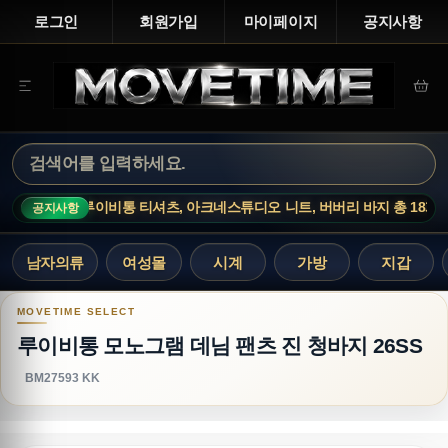
로그인
회원가입
마이페이지
공지사항
르띠에 시계, 루이비통 티셔츠, 아크네스튜디오 니트, 버버리 바지 총 18개가
공지사항
남자의류
여성몰
시계
가방
지갑
루이비통 모노그램 데님 팬츠 진 청바지 26SS
루이비통 모노그램 데님 팬츠 진 청바지 26SS
BM27593 KK