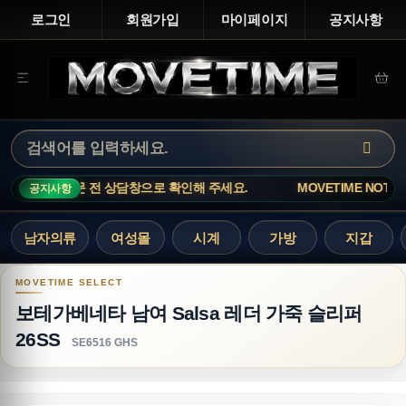
로그인
회원가입
마이페이지
공지사항
 전 상담창으로 확인해 주세요.
MOVETIME NOTICE · 인기 상품
공지사항
남자의류
여성몰
시계
가방
지갑
보테가베네타 남여 Salsa 레더 가죽 슬리퍼 26SS
보테가베네타 남여 Salsa 레더 가죽 슬리퍼
26SS
SE6516 GHS