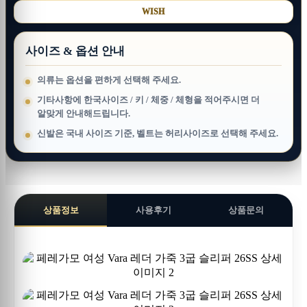
WISH
사이즈 & 옵션 안내
의류는 옵션을 편하게 선택해 주세요.
기타사항에 한국사이즈 / 키 / 체중 / 체형을 적어주시면 더
알맞게 안내해드립니다.
신발은 국내 사이즈 기준, 벨트는 허리사이즈로 선택해 주세요.
상품정보
사용후기
상품문의