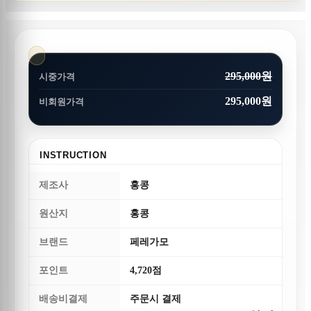
295,000원
시중가격
295,000원
비회원가격
INSTRUCTION
제조사
홍콩
원산지
홍콩
브랜드
페레가모
포인트
4,720점
배송비결제
주문시 결제