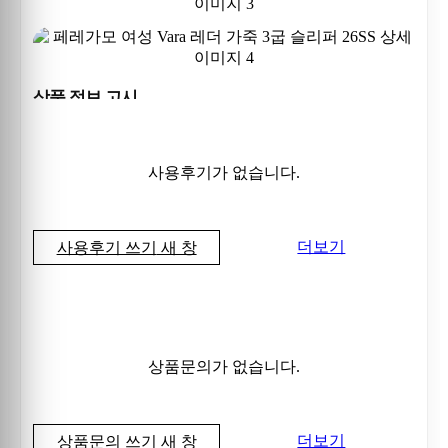
상품 정보 고시
사용후기가 없습니다.
더보기
사용후기 쓰기
새 창
상품문의가 없습니다.
더보기
상품문의 쓰기
새 창