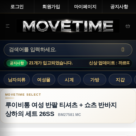
로그인
회원가입
마이페이지
공지사항
개가 입고되었습니다.
신상 업데이트 : 까르띠에 시계 총 21개가 입고
공지사항
남자의류
여성몰
시계
가방
지갑
루이비통 여성 반팔 티셔츠 + 쇼츠 반바지 상하의 세
루이비통 여성 반팔 티셔츠 + 쇼츠 반바지
상하의 세트 26SS
BM27581 MC