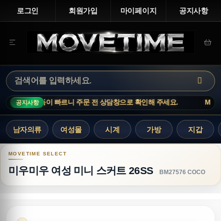
로그인
회원가입
마이페이지
공지사항
 상품은 재고 변동이 빠르니 주문 전 상담창으로 확인해 주세요.
MOVET
공지사항
남자의류
여성몰
시계
가방
지갑
미우미우 여성 미니 스커트 26SS
미우미우 여성 미니 스커트 26SS
BM27576 COCO