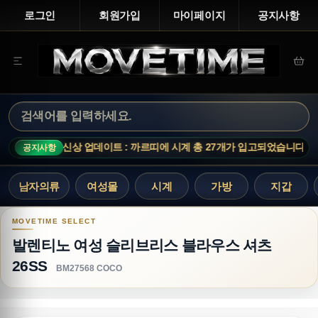
로그인
회원가입
마이페이지
공지사항
신상 업데이트 : 까르띠에 시계 총 27개가 입고되었습니다.
공지사항
남자의류
여성몰
시계
가방
지갑
발렌티노 여성 슬리브리스 블라우스 셔츠 26SS
발렌티노 여성 슬리브리스 블라우스 셔츠
26SS
BM27568 COCO