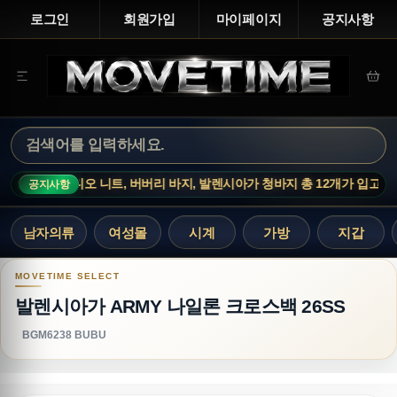
로그인
회원가입
마이페이지
공지사항
 아크네스튜디오 니트, 버버리 바지, 발렌시아가 청바지 총 12개가 입고되었
공지사항
남자의류
여성몰
시계
가방
지갑
발렌시아가 ARMY 나일론 크로스백 26SS
발렌시아가 ARMY 나일론 크로스백 26SS
BGM6238 BUBU