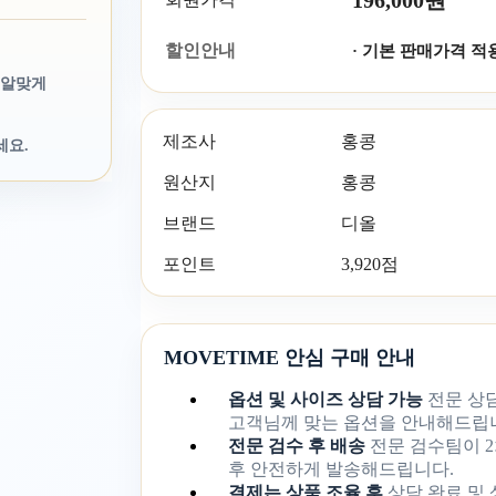
196,000원
할인안내
· 기본 판매가격 적
 알맞게
제조사
홍콩
세요.
원산지
홍콩
브랜드
디올
포인트
3,920점
MOVETIME 안심 구매 안내
옵션 및 사이즈 상담 가능
전문 상
고객님께 맞는 옵션을 안내해드립
전문 검수 후 배송
전문 검수팀이 2
후 안전하게 발송해드립니다.
결제는 상품 조율 후
상담 완료 및