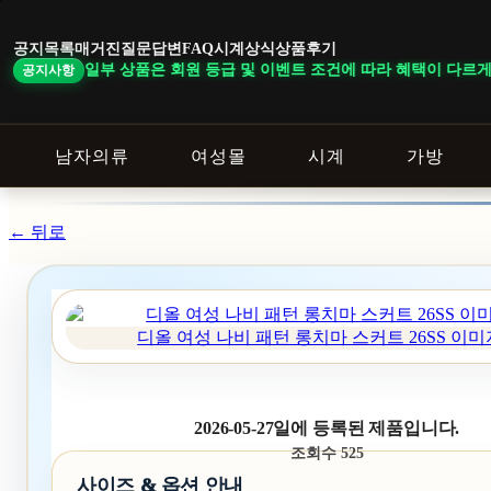
본
문
공지목록
매거진
질문답변
FAQ
시계상식
상품후기
바
 일부 상품은 회원 등급 및 이벤트 조건에 따라 혜택이 다르게 적용됩니다. ｜
공지사항
로
가
기
남자의류
여성몰
시계
가방
← 뒤로
디올 여성 나비 패턴 롱치마 스커트 26SS 이미
2026-05-27일에 등록된 제품입니다.
조회수 525
사이즈 & 옵션 안내