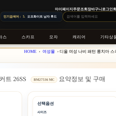
마이페이지
주문조회
장바구니
로그인
주문 전 상담창으로 문의해 주세요.
인기검색어 :
5.
오프화이트 남자 후드
라스
스카프
모자
캐리어
기타상
HOME
›
여성몰
›
디올 여성 나비 패턴 롱치마 스커
커트 26SS
요약정보 및 구매
BM27536 MC
선택옵션
사이즈