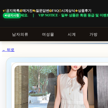
본
문
공지목록
매거진
질문답변
FAQ
시계상식
상품후기
바
CE · 일부 상품은 회원 등급 및 이벤트 조건에 따라 혜택이 다르게 적용됩니
공지사항
로
가
기
남자의류
여성몰
시계
가방
← 뒤로