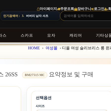
마이페이지
주문조회
장바구니
로그인
있으니 주문 전 상담창으로 문의해 주세요.
인기검색어 :
4.
스톤아일랜드 남자 맨투맨
라스
스카프
모자
캐리어
기타상
HOME
›
여성몰
›
디올 여성 슬리브리스 롱 윈피
 26SS
요약정보 및 구매
BM27515 MC
선택옵션
사이즈