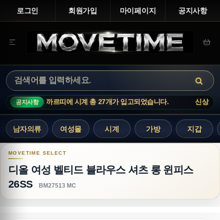
로그인
회원가입
마이페이지
공지사항
르띠에 시계 총 27개가 입고되었습니다.
신상 업데이트 : 까르띠에 시
공지사항
남자의류
여성몰
시계
가방
지갑
디올 여성 벨티드 블라우스 셔츠 롱 윈피스 26SS
디올 여성 벨티드 블라우스 셔츠 롱 윈피스
26SS
BM27513 MC