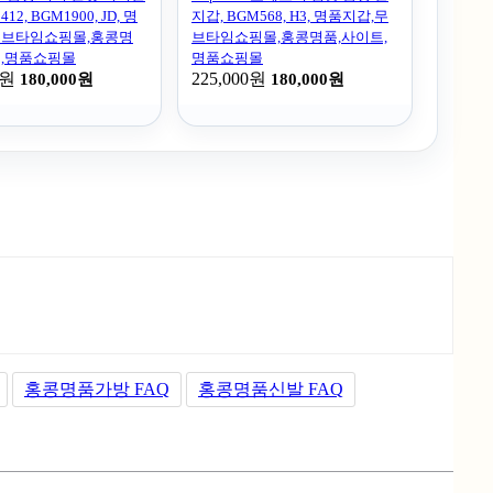
12, BGM1900, JD, 명
지갑, BGM568, H3, 명품지갑,무
무브타임쇼핑몰,홍콩명
브타임쇼핑몰,홍콩명품,사이트,
트,명품쇼핑몰
명품쇼핑몰
0원
225,000원
180,000원
180,000원
홍콩명품가방 FAQ
홍콩명품신발 FAQ