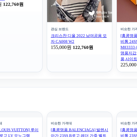
원
122,760원
관심 브랜드
비슷한 가
크리스챤 디올 2022 남여공용 모
[홍콩명품.
자 CA008 W2
비통 24
155,000원
122,760원
M83333 
명품지갑
품,사이
225,00
대
비슷한 가격대
비슷한 가
OUIS VUITTON] 루이
[홍콩명품.BALENCIAGA] 발렌시
[홍콩명품.
S 로고 LV 모노그램
아가 23SS B로고 레더 가죽 벨트
비통 23