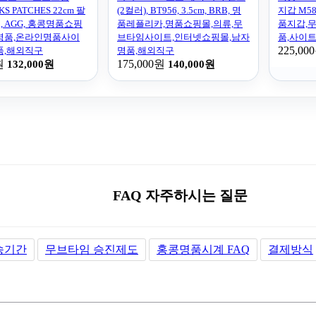
KS PATCHES 22cm 팔
(2컬러), BT956, 3.5cm, BRB, 명
지갑 M584
71, AGG, 홍콩명품쇼핑
품레플리카,명품쇼핑몰,의류,무
품지갑,
명품,온라인명품사이
브타임사이트,인터넷쇼핑몰,남자
품,사이
225,00
품,해외직구
명품,해외직구
원
175,000원
132,000원
140,000원
FAQ 자주하시는 질문
송기간
무브타임 승진제도
홍콩명품시계 FAQ
결제방식