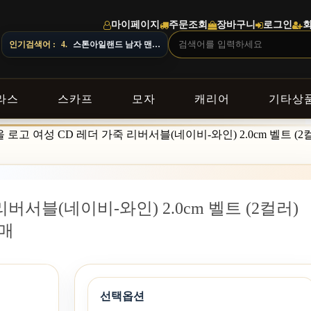
마이페이지
주문조회
장바구니
로그인
인기검색어 :
4.
스톤아일랜드 남자 맨투맨
라스
스카프
모자
캐리어
기타상
 로고 여성 CD 레더 가죽 리버서블(네이비-와인) 2.0cm 벨트 (2컬러
버서블(네이비-와인) 2.0cm 벨트 (2컬러)
구매
선택옵션