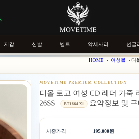
지갑
신발
벨트
악세사리
선글
HOME
›
여성몰
›
디올
MOVETIME PREMIUM COLLECTION
디올 로고 여성 CD 레더 가죽 리
26SS
요약정보 및 
BT1664 X1
시중가격
195,000원