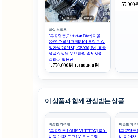
155,000
관심 브랜드
[홍콩명품,Christian Dior] 디올
22SS 오블리크 캐리어 트렁크 여
행가방(20인치), CR036, B4, 홍콩
명품쇼핑몰,무브타임,악세사리,
잡화,생활용품
1,750,000원
1,400,000원
이 상품과 함께 관심받는 상품
비슷한 가격대
비슷한 가격
[홍콩명품.LOUIS VUITTON] 루이
[홍콩명품.L
비통 24SS 로고 LV 모노그램
비통 24S