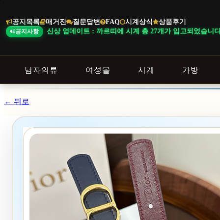
본
문
공지목록
매거진
질문답변
FAQ
시계상식
상품후기
바
신상 업데이트 : 까르띠에 시계 총 27개가 입고되었습니다.
공지사항
로
가
기
남자의류
여성몰
시계
가방
← 뒤로