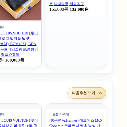
트,남자명품,해외직구
165,000원
132,000원
격대
LOUIS VUITTON] 루이
SS 로고 멀티플 월릿
(블랙), BGM4061, BDA,
,무브타임쇼핑몰,홍콩명
트,명품쇼핑몰
0원
180,000원
다음추천 보기
0/5
격대
비슷한 가격대
LOUIS VUITTON] 루이
[홍콩명품.Hermes] 에르메스 MC²
SS 남성 지피 월릿 버티컬
Copernic 코페르닉 앱송 남성 반