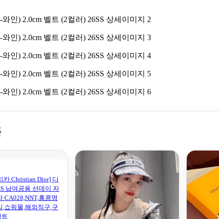
품
Christian Dior] 디
SS 남여공용 선데이 자
 CA028,NNT,홍콩명
임,쇼핑몰,해외직구,구
이트