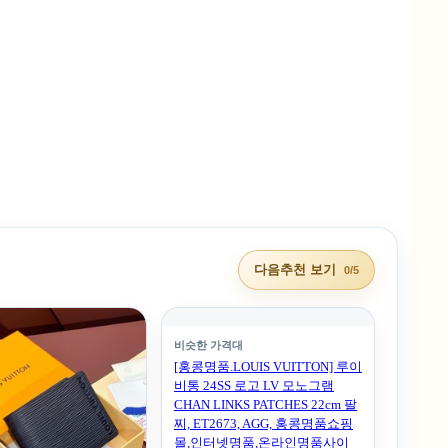
다음추천 보기
0/5
비슷한 가격대
[홍콩명품.LOUIS VUITTON] 루이
비통 24SS 로고 LV 모노그램
CHAN LINKS PATCHES 22cm 팔
찌, ET2673, AGG, 홍콩명품쇼핑
몰,인터넷명품,온라인명품사이