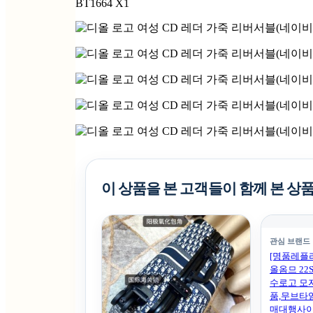
BT1664 X1
이 상품을 본 고객들이 함께 본 상
관심 브랜드
[명품레플리카.
올옴므 22
수로고 모자
품,무브타
매대행사