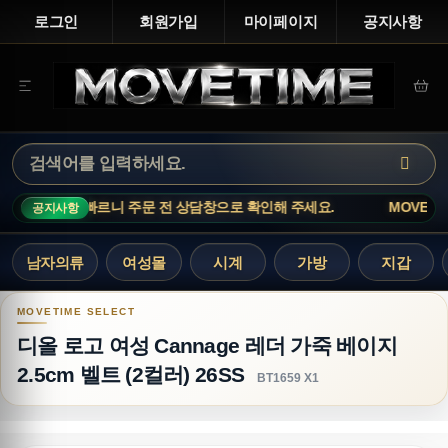
로그인
회원가입
마이페이지
공지사항
품은 재고 변동이 빠르니 주문 전 상담창으로 확인해 주세요.
MOVETIME
공지사항
남자의류
여성몰
시계
가방
지갑
디올 로고 여성 Cannage 레더 가죽 베이지 2.5cm 
디올 로고 여성 Cannage 레더 가죽 베이지
2.5cm 벨트 (2컬러) 26SS
BT1659 X1