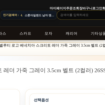
마이페이지
주문조회
장바구니
로그인
라 배송 일정이 달라질 수 있으니 주문 전 상담창으로 문의해 주세요.
인기검색어 :
4.
스톤아일랜드 남자 맨투맨
라스
스카프
모자
캐리어
기타상
벨루티 로고 베네치아 스크리토 레더 가죽 그레이 3.5cm 벨트 (2컬러
 가죽 그레이 3.5cm 벨트 (2컬러) 26S
선택옵션