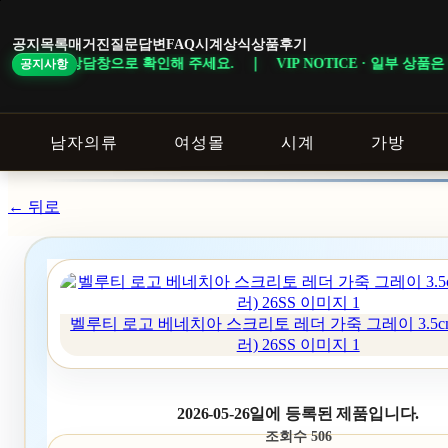
본
문
공지목록
매거진
질문답변
FAQ
시계상식
상품후기
바
 주세요. ｜ VIP NOTICE · 일부 상품은 회원 등급 및 이벤트 조건에
공지사항
로
가
기
남자의류
여성몰
시계
가방
← 뒤로
벨루티 로고 베네치아 스크리토 레더 가죽 그레이 3.5cm
러) 26SS 이미지 1
2026-05-26일에 등록된 제품입니다.
조회수 506