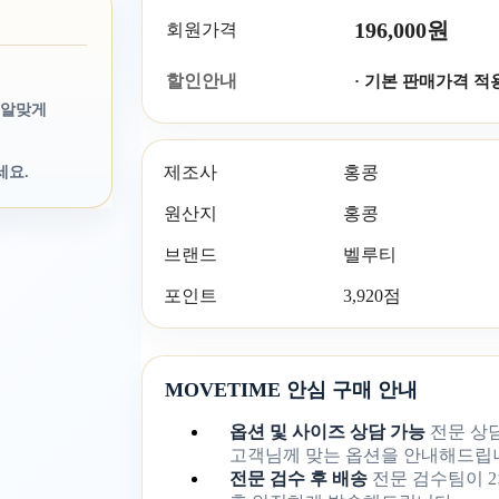
196,000원
회원가격
할인안내
· 기본 판매가격 적
 알맞게
제조사
홍콩
세요.
원산지
홍콩
브랜드
벨루티
포인트
3,920점
MOVETIME 안심 구매 안내
옵션 및 사이즈 상담 가능
전문 상
고객님께 맞는 옵션을 안내해드립
전문 검수 후 배송
전문 검수팀이 2