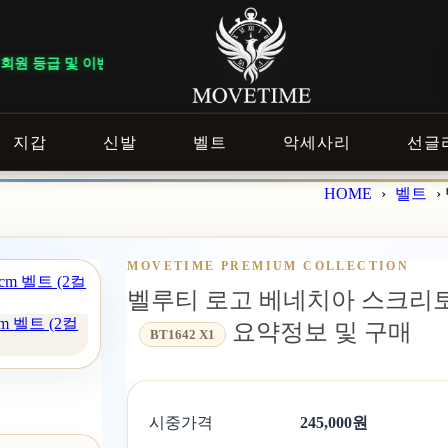
 따라 혜택이 다르게 적용됩니다. ｜ DELIVERY NOTICE · 지역에 따
지갑
신발
벨트
악세사리
선글
HOME
›
벨트
›
MOVETIME PREMIUM COLLECTION
벨루티 로고 베네치아 스크리토 레더
 벨트 (2컬
요약정보 및 구매
BT1642 X1
시중가격
245,000원