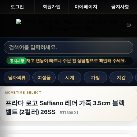
로그인
회원가입
마이페이지
공지사항
 상품은 재고 변동이 빠르니 주문 전 상담창으로 확인해 주세요.
MOVETI
공지사항
남자의류
여성몰
시계
가방
지갑
프라다 로고 Saffiano 레더 가죽 3.5cm 블랙 벨트 (
프라다 로고 Saffiano 레더 가죽 3.5cm 블랙
벨트 (2컬러) 26SS
BT1608 X1