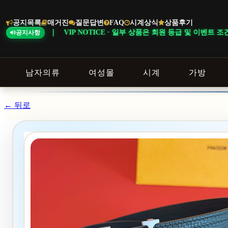
본
문
공지목록
매거진
질문답변
FAQ
시계상식
상품후기
바
IP NOTICE · 일부 상품은 회원 등급 및 이벤트 조건에 따라 혜택이 다
공지사항
로
가
기
남자의류
여성몰
시계
가방
← 뒤로