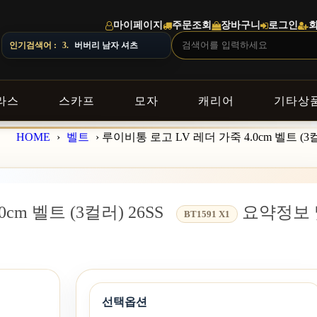
마이페이지
주문조회
장바구니
로그인
 달라질 수 있으니 주문 전 상담창으로 문의해 주세요.
인기검색어 :
4.
스톤아일랜드 남자 맨투맨
라스
스카프
모자
캐리어
기타상
HOME
›
벨트
›
루이비통 로고 LV 레더 가죽 4.0cm 벨트 (3컬
cm 벨트 (3컬러) 26SS
요약정보 
BT1591 X1
선택옵션