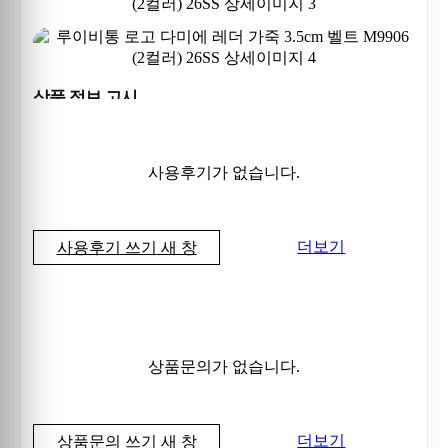
상품 정보 고시
사용후기가 없습니다.
더보기
사용후기 쓰기
새 창
상품문의가 없습니다.
더보기
상품문의 쓰기
새 창