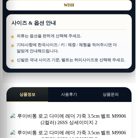
WISH
사이즈 & 옵션 안내
의류는 옵션을 편하게 선택해 주세요.
기타사항에 한국사이즈 / 키 / 체중 / 체형을 적어주시면 더
알맞게 안내해드립니다.
신발은 국내 사이즈 기준, 벨트는 허리사이즈로 선택해 주세요.
상품정보
사용후기
상품문의