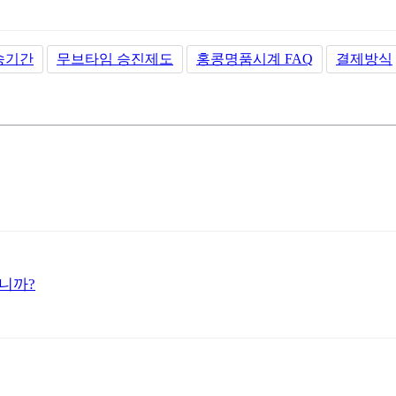
송기간
무브타임 승진제도
홍콩명품시계 FAQ
결제방식
니까?