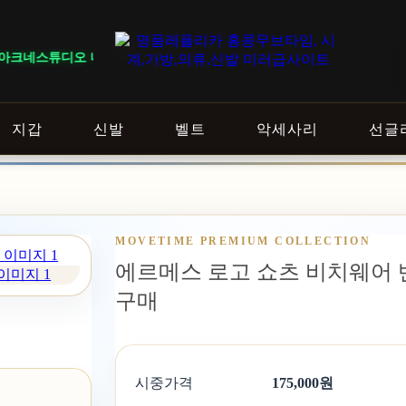
네스튜디오 니트, 버버리 바지, 발렌시아가 청바지 총 12개가 입고되었습니
지갑
신발
벨트
악세사리
선글
MOVETIME PREMIUM COLLECTION
에르메스 로고 쇼츠 비치웨어 반바
이미지 1
구매
시중가격
175,000원