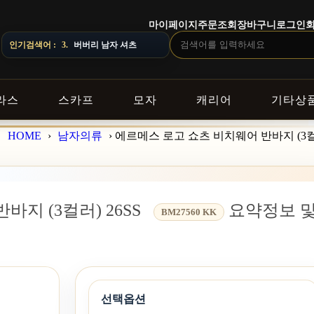
마이페이지
주문조회
장바구니
로그인
다.
인기검색어 :
4.
스톤아일랜드 남자 맨투맨
라스
스카프
모자
캐리어
기타상
HOME
›
남자의류
›
에르메스 로고 쇼츠 비치웨어 반바지 (3컬러
지 (3컬러) 26SS
요약정보 
BM27560 KK
선택옵션