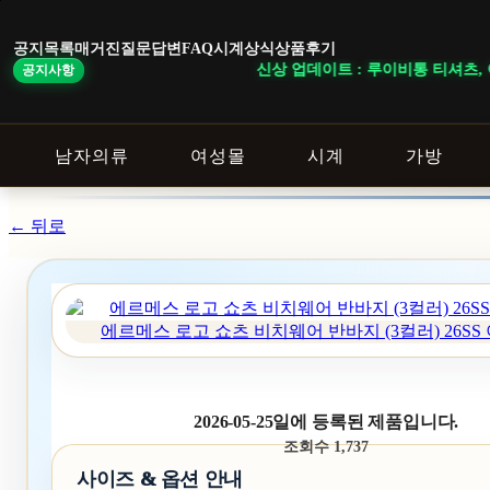
본
문
공지목록
매거진
질문답변
FAQ
시계상식
상품후기
바
신상 업데이트 : 루이비통 티셔츠, 아크
공지사항
로
가
기
남자의류
여성몰
시계
가방
← 뒤로
에르메스 로고 쇼츠 비치웨어 반바지 (3컬러) 26SS 
2026-05-25일에 등록된 제품입니다.
조회수 1,737
사이즈 & 옵션 안내