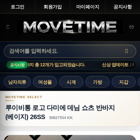
로그인
회원가입
마이페이지
공지사항
가 입고되었습니다.
신상 업데이트 : 루이비통 티셔츠, 아크네스튜디오
공지사항
남자의류
여성몰
시계
가방
지갑
루이비통 로고 다미에 데님 쇼츠 반바지 (베이지) 2
루이비통 로고 다미에 데님 쇼츠 반바지
(베이지) 26SS
BM27554 KK