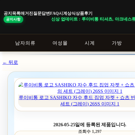
본
문
공지목록
매거진
질문답변
FAQ
시계상식
상품후기
바
신상 업데이트 : 루이비통 티셔츠, 아크네스튜디오 니트, 
공지사항
로
가
기
남자의류
여성몰
시계
가방
← 뒤로
루이비통 로고 SASHIKO 자수 후드 집업 자켓 + 쇼츠
세트 (그레이) 26SS 이미지 1
2026-05-25일에 등록된 제품입니다.
조회수 1,297