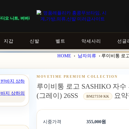
버버리 바지, 발렌시아가 청바지 총 12개가 입고되었습니다.
지갑
신발
벨트
악세사리
선글
HOME
›
남자의류
›
루이비통 로고 
MOVETIME PREMIUM COLLECTION
루이비통 로고 SASHIKO 자수
 반바지 상하의
(그레이) 26SS
요약
BM27550 KK
시중가격
355,000원