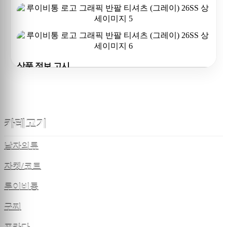
상품 정보 고시
카테고기
남자의류
자켓/코트
루이비통
구찌