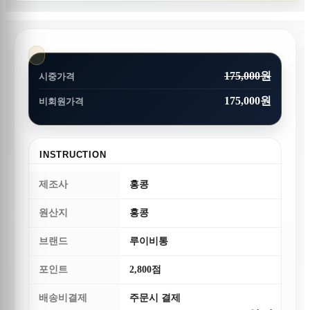
175,000원
시중가격
175,000원
비회원가격
INSTRUCTION
제조사
홍콩
원산지
홍콩
브랜드
루이비통
포인트
2,800점
배송비결제
주문시 결제