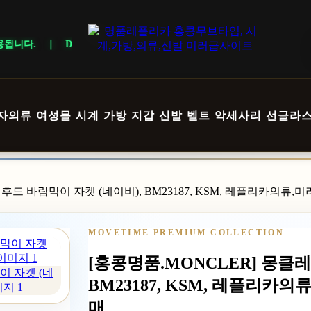
 DELIVERY NOTICE · 지역에 따라 배송 일정이 달라질 수 있으니 
자의류
여성몰
시계
가방
지갑
신발
벨트
악세사리
선글라
고 후드 바람막이 자켓 (네이비), BM23187, KSM, 레플리카의류
MOVETIME PREMIUM COLLECTION
[홍콩명품.MONCLER] 몽클레
이 자켓 (네
BM23187, KSM, 레플리카
지 1
매