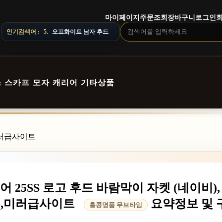
마이페이지
주문조회
장바구니
로그인
주문 전 상담창으로 문의해 주세요.
인기검색어 :
5.
오프화이트 남자 후드
스
스카프
모자
캐리어
기타상품
,미러급사이트
어 25SS 로고 후드 바람막이 자켓 (네이비),
의류,미러급사이트
요약정보 및 
홍콩명품 무브타임