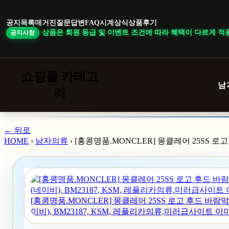
본
문
공지목록
매거진
질문답변
FAQ
시계상식
상품후기
바
 일부 상품은 회원 등급 및 이벤트 조건에 따라 혜택이 다르게 적용됩니다. ｜
공지사항
로
가
기
쇼핑몰 카테고
남
리
← 뒤로
HOME
›
남자의류
›
[홍콩명품.MONCLER] 몽클레어 25SS 로
[홍콩명품.MONCLER] 몽클레어 25SS 로고 후드 바람막
이비), BM23187, KSM, 레플리카의류,미러급사이트 이미