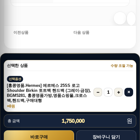
이전상품
다음 상품
선택한 상품
수량 조절 가능
선택옵션
[홍콩명품.Hermes] 에르메스 25SS 로고
Shoulder Birkin 토트백 핸드백 (그레이-금장),
−
+
×
1
BGM5281, 홍콩명품가방,명품쇼핑몰,크로스
백,핸드백,구매대행
+0원
원
1,750,000
총 금액