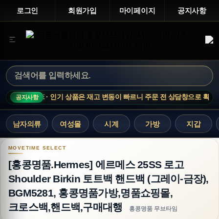
로그인
회원가입
마이페이지
공지사항
IME NOTICE · 인기 상품은 재고 변동이 빠르니 주문 전 상담창으로 확인해 
공지사항
남자의류
여성몰
시계
가방
지갑
[홍콩명품.Hermes] 에르메스 25SS 로고 Shou
[홍콩명품.Hermes] 에르메스 25SS 로고
Shoulder Birkin 토트백 핸드백 (그레이-금장),
BGM5281, 홍콩명품가방,명품쇼핑몰,
크로스백,핸드백,구매대행
홍콩명품 무브타임