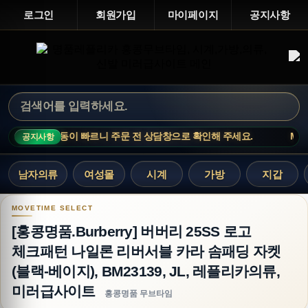
로그인
회원가입
마이페이지
공지사항
인기 상품은 재고 변동이 빠르니 주문 전 상담창으로 확인해 주세요.
MOVE
공지사항
남자의류
여성몰
시계
가방
지갑
[홍콩명품.Burberry] 버버리 25SS 로고 체크패
[홍콩명품.Burberry] 버버리 25SS 로고
체크패턴 나일론 리버서블 카라 솜패딩 자켓
(블랙-베이지), BM23139, JL, 레플리카의류,
미러급사이트
홍콩명품 무브타임