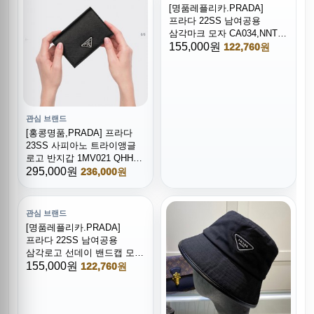
[명품레플리카.PRADA]
프라다 22SS 남여공용
삼각마크 모자 CA034,NNT,
홍콩명품,무브타임,쇼핑몰,
155,000원
122,760원
해외직구,구매대행사이트
관심 브랜드
[홍콩명품,PRADA] 프라다
23SS 사피아노 트라이앵글
로고 반지갑 1MV021 QHH
F0632, BGM1433, BC,
295,000원
236,000원
명품지갑,무브타임쇼핑몰,
홍콩명품,사이트,명품쇼핑몰
관심 브랜드
[명품레플리카.PRADA]
프라다 22SS 남여공용
삼각로고 선데이 밴드캡 모자
CA032,NNT,홍콩명품,
155,000원
122,760원
무브타임,쇼핑몰,해외직구,
구매대행사이트