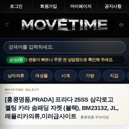
로그인
회원가입
마이페이지
공지사항
· 인기 상품은 재고 변동이 빠르니 주문 전 상담창으로 확인해 주세요.
MO
공지사항
남자의류
여성몰
시계
가방
지갑
[홍콩명품,PRADA] 프라다 25SS 삼각로고 퀄팅 카
[홍콩명품,PRADA] 프라다 25SS 삼각로고
퀄팅 카라 솜패딩 자켓 (블랙), BM23132, JL,
레플리카의류,미러급사이트
홍콩명품 무브타임