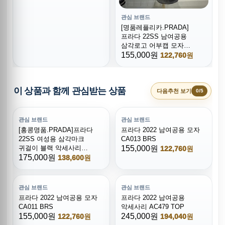
관심 브랜드
[명품레플리카.PRADA]
프라다 22SS 남여공용
삼각로고 어부캡 모자
CA031,NNT,홍콩명품,
155,000원
122,760원
무브타임,쇼핑몰,해외직구,
구매대행사이트
이 상품과 함께 관심받는 상품
다음추천 보기
0/5
관심 브랜드
관심 브랜드
[홍콩명품.PRADA]프라다
프라다 2022 남여공용 모자
22SS 여성용 삼각마크
CA013 BRS
귀걸이 블랙 악세사리
155,000원
122,760원
AC480, NNT,
175,000원
138,600원
홍콩명품쇼핑몰,무브타임,
해외직구,구매대행사이트,
여자남자코디
관심 브랜드
관심 브랜드
프라다 2022 남여공용 모자
프라다 2022 남여공용
CA011 BRS
악세사리 AC479 TOP
155,000원
245,000원
122,760원
194,040원