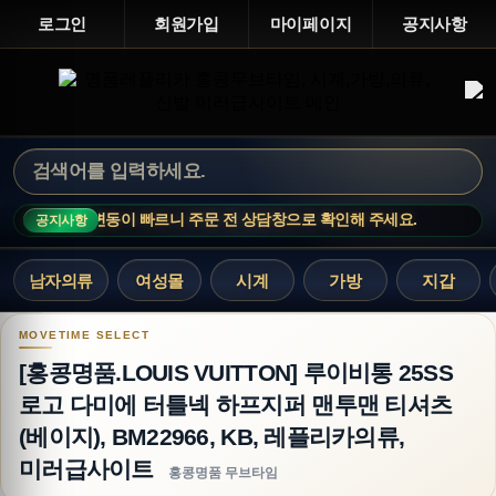
로그인
회원가입
마이페이지
공지사항
인기 상품은 재고 변동이 빠르니 주문 전 상담창으로 확인해 주세요.
MOV
공지사항
남자의류
여성몰
시계
가방
지갑
[홍콩명품.LOUIS VUITTON] 루이비통 25SS 
[홍콩명품.LOUIS VUITTON] 루이비통 25SS
로고 다미에 터틀넥 하프지퍼 맨투맨 티셔츠
(베이지), BM22966, KB, 레플리카의류,
미러급사이트
홍콩명품 무브타임