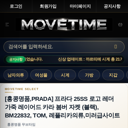
로그인
회원가입
마이페이지
공지사항
21개가 입고되었습니다.
신상 업데이트 : 까르띠에 시계 총 21개가
공지사항
남자의류
여성몰
시계
가방
지갑
[홍콩명품,PRADA] 프라다 25SS 로고 레더 가죽 
[홍콩명품,PRADA] 프라다 25SS 로고 레더
가죽 레이어드 카라 봄버 자켓 (블랙),
BM22832, TOM, 레플리카의류,미러급사이트
홍콩명품 무브타임