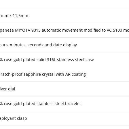
1mm x 11.5mm
apanese MIYOTA 9015 automatic movement modified to VC 5100 m
ours, minutes, seconds and date display
8k rose gold plated solid 316L stainless steel case
cratch-proof sapphire crystal with AR coating
lver dial
8k rose gold plated stainless steel bracelet
eployant clasp