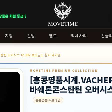
 이벤트 조건에 따라 혜택이 다르게 적용됩니다. ｜ DELIVERY NOTICE 
지갑
신발
벨트
악세사리
선글
콘스탄틴 오버시스 4500V 로즈골드 실버 다이얼
MOVETIME PREMIUM COLLECTION
[홍콩명품시계.VACHER
바쉐론콘스탄틴 오버시스 
홍콩명품 무브타임