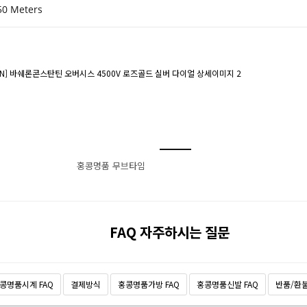
50 Meters
홍콩명품 무브타임
FAQ 자주하시는 질문
콩명품시계 FAQ
결제방식
홍콩명품가방 FAQ
홍콩명품신발 FAQ
반품/환