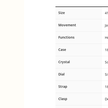
Size
4
Movement
J
Functions
H
Case
1
Crystal
S
Dial
Si
Strap
1
Clasp
D