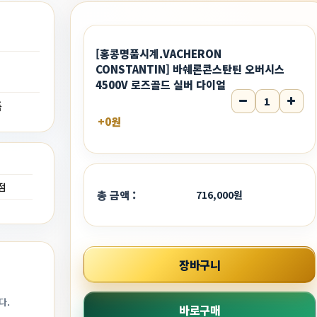
[홍콩명품시계.VACHERON
CONSTANTIN] 바쉐론콘스탄틴 오버시스
4500V 로즈골드 실버 다이얼
수량
품
+0원
0점
총 금액 :
716,000원
장바구니
다.
바로구매