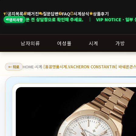
공지목록
매거진
질문답변
FAQ
시계상식
상품후기
 상담창으로 확인해 주세요. ｜ VIP NOTICE · 일부 상품은 회원 등급 및
공지사항
남자의류
여성몰
시계
가방
HOME
시계
[홍콩명품시계.VACHERON CONSTANTIN] 바쉐론
← 뒤로
›
›