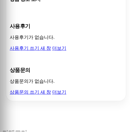
사용후기
사용후기가 없습니다.
사용후기 쓰기
새 창
더보기
상품문의
상품문의가 없습니다.
상품문의 쓰기
새 창
더보기