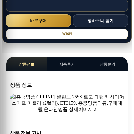
WISH
상품정보
사용후기
상품문의
상품 정보
상품 정보 고시