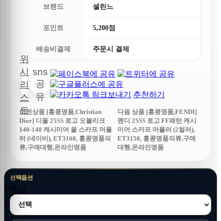
브랜드
셀린느
포인트
5,200점
배송비결제
주문시 결제
위
시
sns
공
리
추천하기
유
스
트
이전상품
[홍콩명품,Christian
다음 상품
[홍콩명품,FENDI]
Dior] 디올 25SS 로고 오블리크
펜디 25SS 로고 FF패턴 캐시
140-140 캐시미어 울 스카프 머플
미어 스카프 머플러 (2컬러),
러 (네이비), ET3160, 홍콩명품의
ET3158, 홍콩명품의류,구매
류,구매대행,온라인명품
대행,온라인명품
선택옵션
색상