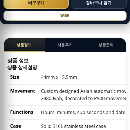
WISH
상품정보
사용후기
상품문의
상품 정보
상품 상세설명
Size
44mm x 15.5mm
Movement
Custom designed Asian automatic move
28800vph, decorated to P900 movement
Functions
Hours, minutes, sub seconds and date d
Case
Solid 316L stainless steel case