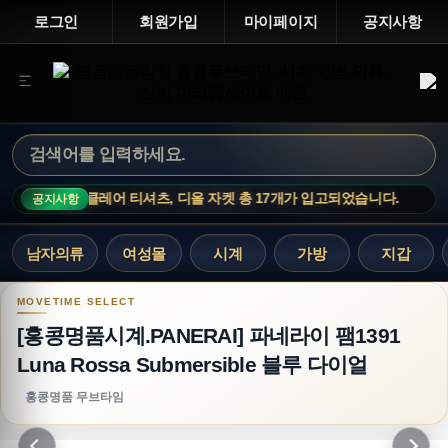
로그인
회원가입
마이페이지
공지사항
비통 상품, 몽클레어 티셔츠, 디올 자켓 총 17개가 입고되었습니다.
신
공지사항
남자의류
여성몰
시계
가방
지갑
[홍콩명품시계.PANERAI] 파네라이 팸1391 Luna R
[홍콩명품시계.PANERAI] 파네라이 팸1391
Luna Rossa Submersible 블루 다이얼
홍콩명품 무브타임