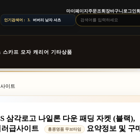
마이페이지
주문조회
장바구니
로그인
3.
버버리 남자 셔츠
VERY NOTICE · 지역에 따라 배송 일정이 달라질 수 있으니 주문 전 
인기검색어 :
4.
스톤아일랜드 남자 맨투맨
스
스카프
모자
캐리어
기타상품
러급사이트
SS 삼각로고 나일론 다운 패딩 자켓 (블랙),
류,미러급사이트
요약정보 및 구
홍콩명품 무브타임