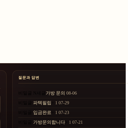
질문과 답변
비밀글
N
새글
가방 문의
08-06
비밀글
파텍필립
+
1
07-29
비밀글
입금완료
+
1
07-23
비밀글
가방문의합니다
+
1
07-21