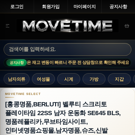
로그인
회원가입
마이페이지
공지사항
인기 상품은 재고 변동이 빠르니 주문 전 상담창으로 확인해 주세요.
MOV
공지사항
남자의류
여성몰
시계
가방
지갑
[홍콩명품,BERLUTI] 벨루티 스크리토 플레이타임
[홍콩명품,BERLUTI] 벨루티 스크리토
플레이타임 22SS 남자 운동화 SE645 BLS,
명품레플리카,무브타임사이트,
인터넷명품쇼핑몰,남자명품,슈즈,신발