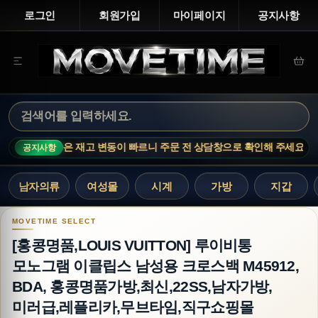
로그인
회원가입
마이페이지
공지사항
기 상품은 재고 변동이 빠르니 주문 전 상담창으로 확인해 주세요.
MOVE
공지사항
남자의류
여성몰
시계
가방
지갑
[홍콩명품,LOUIS VUITTON] 루이비통 모노그
[홍콩명품,LOUIS VUITTON] 루이비통
모노그램 이클립스 남성용 크로스백 M45912,
BDA, 홍콩명품가방,최신,22SS,남자가방,
미러급,레플리카,무브타임,직구쇼핑몰