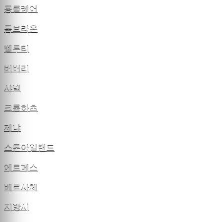
몽클레어
톰브라운
벨루티
버버리
샤넬
크롬하츠
제냐
스톤아일랜드
에르메스
베르사체
지방시