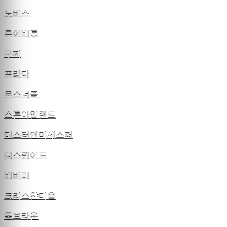
노비스
루이비통
구찌
프라다
무스너클
스톤아일랜드
미스터앤미세스퍼
디스퀘어드
버버리
크리스챤디올
톰브라운