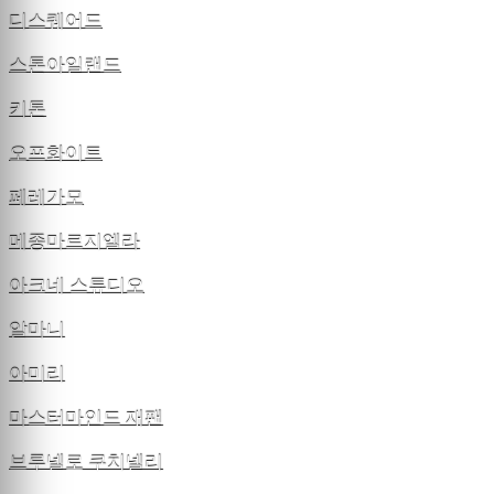
디스퀘어드
스톤아일랜드
키톤
오프화이트
페레가모
메종마르지엘라
아크네 스튜디오
알마니
아미리
마스터마인드 재팬
브루넬로 쿠치넬리