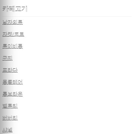
카테고기
남자의류
자켓/코트
루이비통
구찌
프라다
몽클레어
톰브라운
벨루티
버버리
샤넬