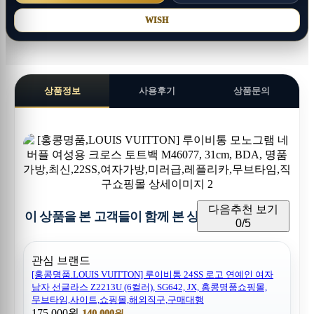
WISH
상품정보
사용후기
상품문의
다음추천 보기
이 상품을 본 고객들이 함께 본 상품
0/5
관심 브랜드
[홍콩명품.LOUIS VUITTON] 루이비통 24SS 로고 연예인 여자
남자 선글라스 Z2213U (6컬러), SG642, JX, 홍콩명품쇼핑몰,
무브타임,사이트,쇼핑몰,해외직구,구매대행
175,000원
140,000원