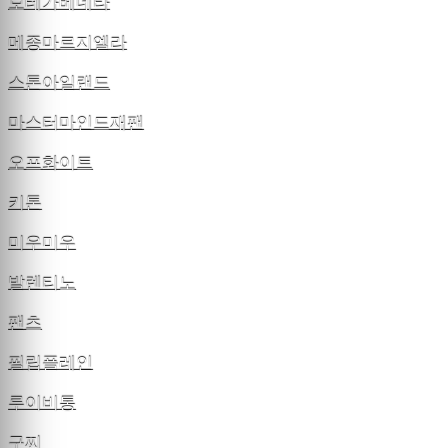
보테가베네타
메종마르지엘라
스톤아일랜드
마스터마인드재팬
오프화이트
키톤
미우미우
발렌티노
팬츠
필립플레인
루이비통
구찌