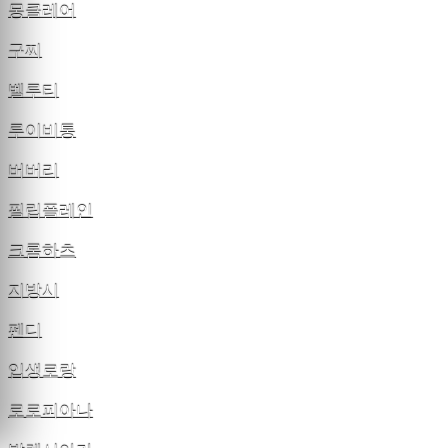
몽클레어
구찌
벨루티
루이비통
버버리
필립플레인
크롬하츠
지방시
펜디
입생로랑
로로피아나