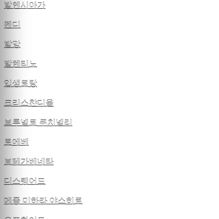
발렌시아가
펜디
발망
발렌티노
입생로랑
크리스챤디올
브루넬로 쿠치넬리
로에베
보테가베네타
디스퀘어드
메종 미하라 야스히로