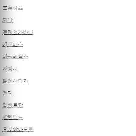
크롬하츠
제냐
돌체앤가바나
에르메스
아크테릭스
지방시
발렌시아가
펜디
입생로랑
발렌티노
요지야마모토