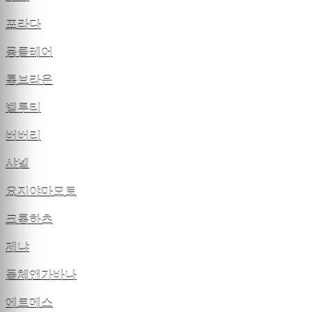
프라다
몽클레어
톰브라운
벨루티
버버리
샤넬
요지야마모토
크롬하츠
제냐
돌체앤가바나
에르메스