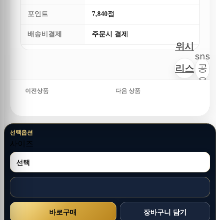
포인트
7,840점
배송비결제
주문시 결제
위시
sns
공
리스
유
트
이전상품
다음 상품
선택옵션
사이즈