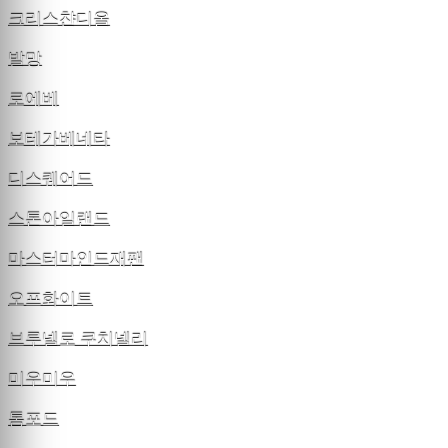
크리스챤디올
발망
로에베
보테가베네타
디스퀘어드
스톤아일랜드
마스터마인드재팬
오프화이트
브루넬로 쿠치넬리
미우미우
톰포드