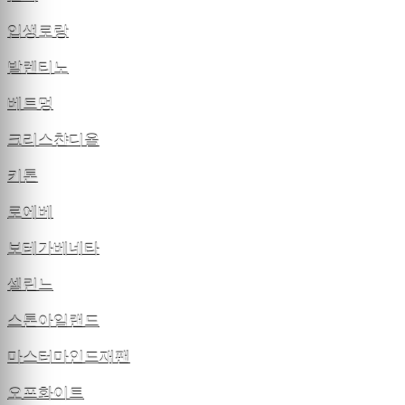
입생로랑
발렌티노
베트멍
크리스챤디올
키톤
로에베
보테가베네타
셀린느
스톤아일랜드
마스터마인드재팬
오프화이트