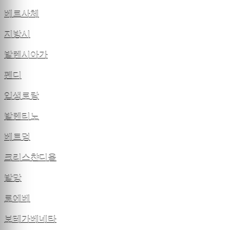
베르사체
지방시
발렌시아가
펜디
입생로랑
발렌티노
베트멍
크리스챤디올
발망
로에베
보테가베네타