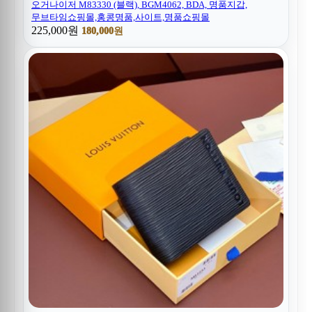
오거나이저 M83330 (블랙), BGM4062, BDA, 명품지갑,
무브타임쇼핑몰,홍콩명품,사이트,명품쇼핑몰
225,000원
180,000원