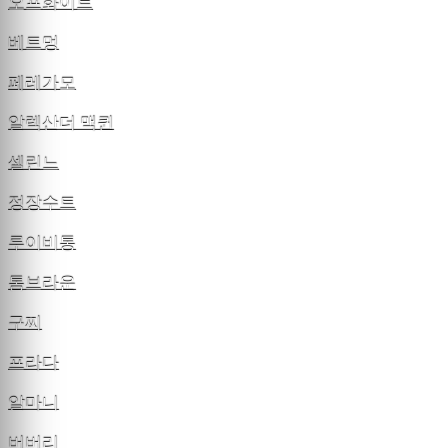
오프화이트
베트멍
페레가모
알렉산더 맥퀸
셀린느
정장수트
루이비통
톰브라운
구찌
프라다
알마니
버버리