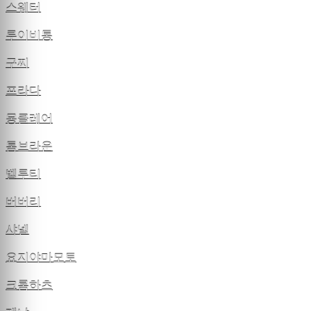
스웨터
루이비통
구찌
프라다
몽클레어
톰브라운
벨루티
버버리
샤넬
요지야마모토
크롬하츠