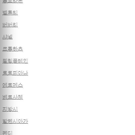
톰브라운
벨루티
버버리
샤넬
크롬하츠
필립플레인
로로피아나
에르메스
베르사체
지방시
발렌시아가
펜디