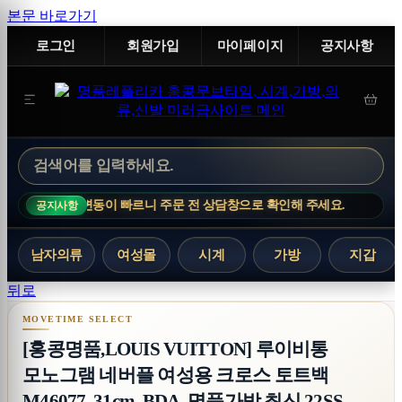
본문 바로가기
로그인
회원가입
마이페이지
공지사항
품은 재고 변동이 빠르니 주문 전 상담창으로 확인해 주세요.
MOVETIM
공지사항
남자의류
여성몰
시계
가방
지갑
[홍콩명품,LOUIS VUITTON] 루이비통 모노그램
뒤로
[홍콩명품,LOUIS VUITTON] 루이비통
모노그램 네버플 여성용 크로스 토트백
M46077, 31cm, BDA, 명품가방,최신,22SS,