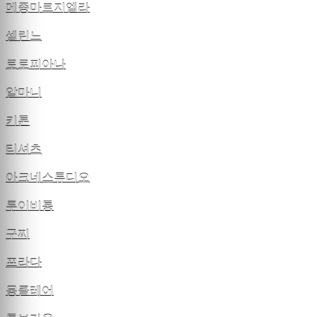
메종마르지엘라
셀린느
로로피아나
알마니
키톤
티셔츠
아크네스튜디오
루이비통
구찌
프라다
몽클레어