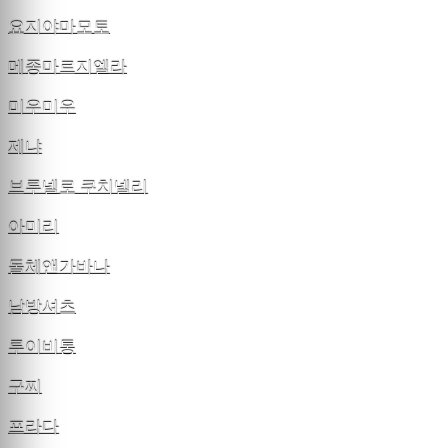
요지야마모토
메종마르지엘라
미우미우
제냐
브루넬로 쿠치넬리
아미리
돌체앤가바나
남방셔츠
루이비통
구찌
프라다