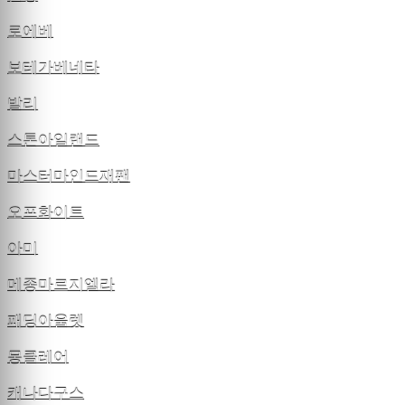
로에베
보테가베네타
발리
스톤아일랜드
마스터마인드재팬
오프화이트
아미
메종마르지엘라
패딩아울렛
몽클레어
캐나다구스