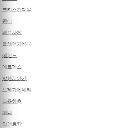
크리스챤디올
펜디
베르사체
돌체앤가바나
셀린느
에르메스
발렌시아가
보테가베네타
크롬하츠
제냐
입생로랑