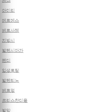
제냐
아미리
에르메스
베르사체
지방시
발렌시아가
펜디
입생로랑
발렌티노
베트멍
크리스챤디올
발망