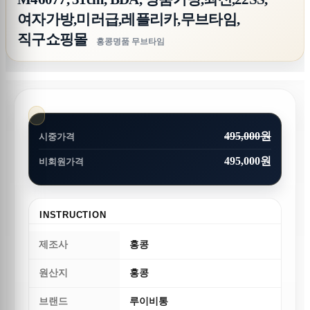
여자가방,미러급,레플리카,무브타임,
직구쇼핑몰
홍콩명품 무브타임
495,000원
시중가격
495,000원
비회원가격
INSTRUCTION
제조사
홍콩
원산지
홍콩
브랜드
루이비통