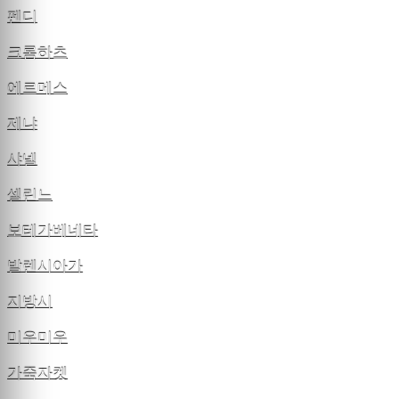
펜디
크롬하츠
에르메스
제냐
샤넬
셀린느
보테가베네타
발렌시아가
지방시
미우미우
가죽자켓