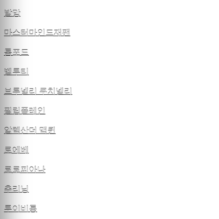
발망
마스터마인드재팬
톰포드
벨루티
브루넬리 쿠치넬리
필립플레인
알렉산더 맥퀸
로에베
로로피아나
추리닝
루이비통