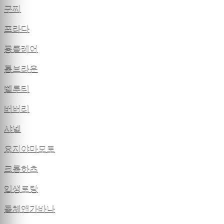
구찌
프라다
몽클레어
톰브라운
벨루티
버버리
샤넬
요지야마모토
크롬하츠
입생로랑
돌체앤가바나