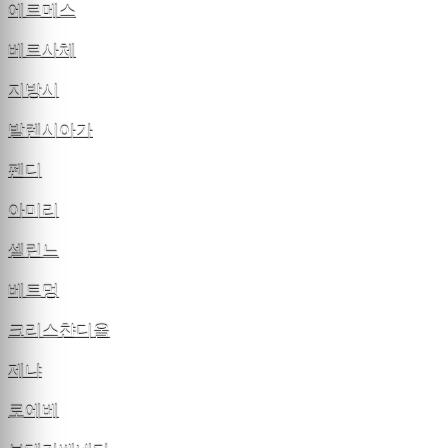
에르메스
베르사체
지방시
발렌시아가
펜디
아미리
셀린느
베트멍
크리스챤디올
제냐
로에베