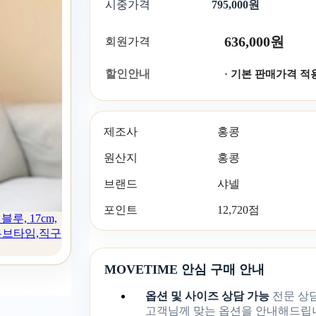
시중가격
795,000원
636,000원
회원가격
할인안내
· 기본 판매가격 적
제조사
홍콩
원산지
홍콩
브랜드
샤넬
포인트
12,720점
루, 17cm,
,무브타임,직구
MOVETIME 안심 구매 안내
옵션 및 사이즈 상담 가능
전문 상
고객님께 맞는 옵션을 안내해드립