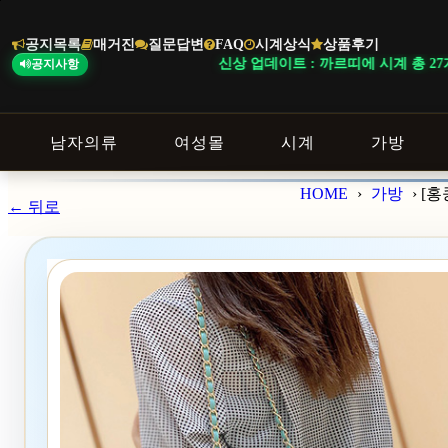
본
문
공지목록
매거진
질문답변
FAQ
시계상식
상품후기
바
신상 업데이트 : 까르띠에 시계 총 27개가 입고되었
공지사항
로
가
기
남자의류
여성몰
시계
가방
HOME
›
가방
›
[홍
← 뒤로