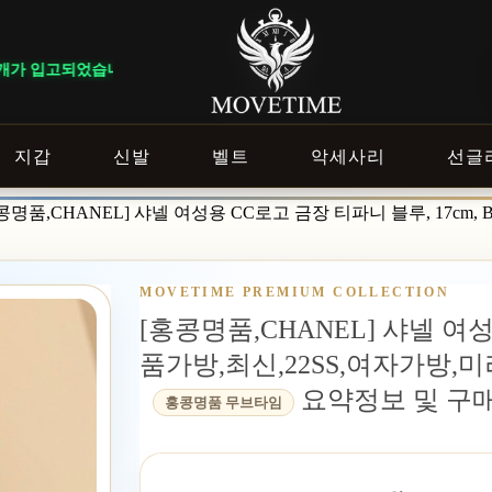
습니다.
지갑
신발
벨트
악세사리
선글
콩명품,CHANEL] 샤넬 여성용 CC로고 금장 티파니 블루, 17c
MOVETIME PREMIUM COLLECTION
[홍콩명품,CHANEL] 샤넬 여성용
품가방,최신,22SS,여자가방
요약정보 및 구
홍콩명품 무브타임