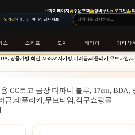
마이페이지
주문조회
장바구니
로그인
인기검색어 :
4.
스톤아일랜드 남자 맨투맨
라스
스카프
모자
캐리어
기타상
m, BDA, 명품가방,최신,22SS,여자가방,미러급,레플리카,무브타임
 CC로고 금장 티파니 블루, 17cm, BDA, 
,미러급,레플리카,무브타임,직구쇼핑몰
매