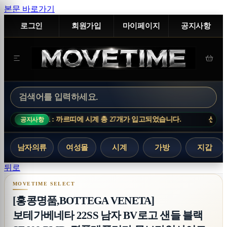
본문 바로가기
로그인
회원가입
마이페이지
공지사항
 업데이트 : 까르띠에 시계 총 27개가 입고되었습니다.
신상 업데이트
공지사항
남자의류
여성몰
시계
가방
지갑
[홍콩명품,BOTTEGA VENETA] 보테가베네타 
뒤로
[홍콩명품,BOTTEGA VENETA]
보테가베네타 22SS 남자 BV로고 샌들 블랙