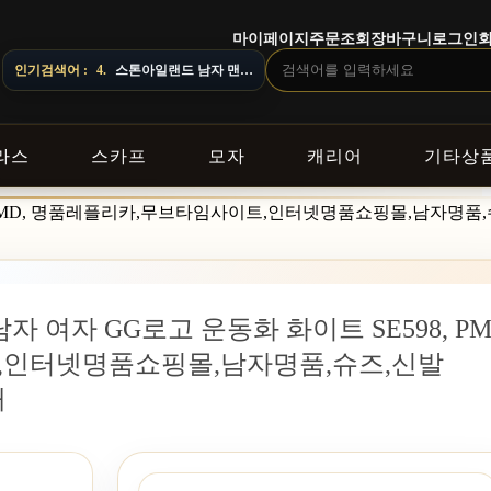
마이페이지
주문조회
장바구니
로그인
따라 배송 일정이 달라질 수 있으니 주문 전 상담창으로 문의해 주세요.
인기검색어 :
4.
스톤아일랜드 남자 맨투맨
라스
스카프
모자
캐리어
기타상
598, PMD, 명품레플리카,무브타임사이트,인터넷명품쇼핑몰,남자명품
 남자 여자 GG로고 운동화 화이트 SE598, PM
인터넷명품쇼핑몰,남자명품,슈즈,신발
매