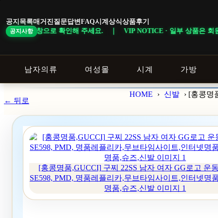
본
문
공지목록
매거진
질문답변
FAQ
시계상식
상품후기
바
 주세요. ｜ VIP NOTICE · 일부 상품은 회원 등급 및 이벤트 조건에
공지사항
로
가
기
남자의류
여성몰
시계
가방
HOME
›
신발
›
[홍콩명품
← 뒤로
[홍콩명품,GUCCI] 구찌 22SS 남자 여자 GG로고 
SE598, PMD, 명품레플리카,무브타임사이트,인터넷명
명품,슈즈,신발 이미지 1