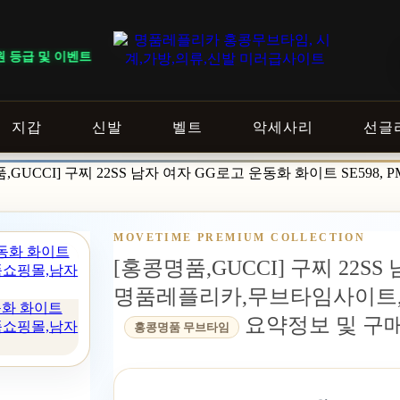
 따라 혜택이 다르게 적용됩니다. ｜ DELIVERY NOTICE · 지역에 
지갑
신발
벨트
악세사리
선글
,GUCCI] 구찌 22SS 남자 여자 GG로고 운동화 화이트 SE
MOVETIME PREMIUM COLLECTION
[홍콩명품,GUCCI] 구찌 22SS
명품레플리카,무브타임사이트,
운동화 화이트
요약정보 및 구
품쇼핑몰,남자
홍콩명품 무브타임