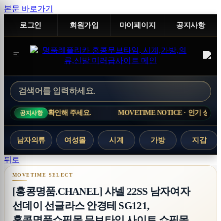
본문 바로가기
로그인
회원가입
마이페이지
공지사항
담창으로 확인해 주세요.
MOVETIME NOTICE · 인기 상품은 재고
공지사항
남자의류
여성몰
시계
가방
지갑
[홍콩명품.CHANEL] 샤넬 22SS 남자여자 선
뒤로
[홍콩명품.CHANEL] 샤넬 22SS 남자여자
선데이 선글라스 안경테 SG121,
홍콩명품쇼핑몰,무브타임,사이트,쇼핑몰,