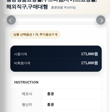
해외직구,구매대행
홍콩명품 무브타임
이
다
전
음
상품 선택옵션 1 개, 추가옵션 0 개
175,000원
시중가격
175,000원
비회원가격
INSTRUCTION
제조사
홍콩
원산지
홍콩