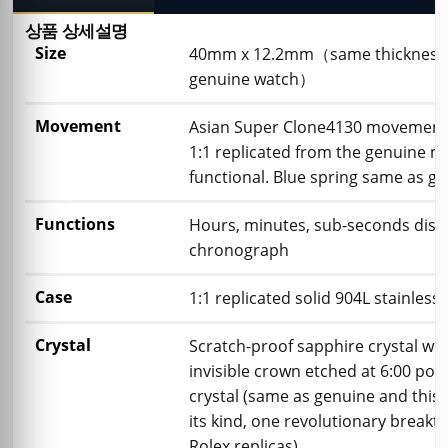
상품 상세설명
Size
40mm x 12.2mm（same thickness 
genuine watch）
Movement
Asian Super Clone4130 movement
1:1 replicated from the genuine m
functional. Blue spring same as ge
Functions
Hours, minutes, sub-seconds disp
chronograph
Case
1:1 replicated solid 904L stainless 
Crystal
Scratch-proof sapphire crystal wit
invisible crown etched at 6:00 posi
crystal (same as genuine and this is
its kind, one revolutionary breakt
Rolex replicas)