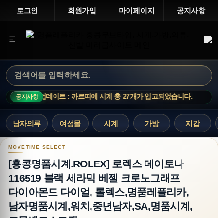
로그인
회원가입
마이페이지
공지사항
신상 업데이트 : 까르띠에 시계 총 27개가 입고되었습니다.
공지사항
남자의류
여성몰
시계
가방
지갑
[홍콩명품시계.ROLEX] 로렉스 데이토나 116
[홍콩명품시계.ROLEX] 로렉스 데이토나
116519 블랙 세라믹 베젤 크로노그래프
다이아몬드 다이얼, 롤렉스,명품레플리카,
남자명품시계,워치,중년남자,SA,명품시계,