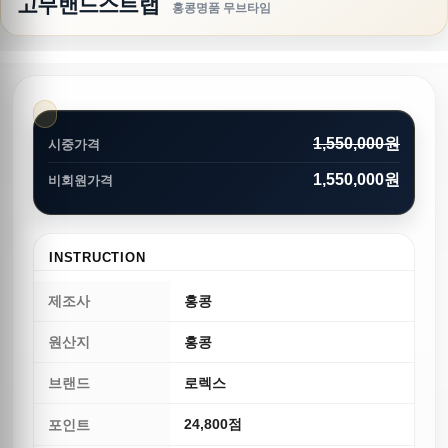
고무밴드스트랩
홍콩명품 무브타임
1,550,000원
시중가격
1,550,000원
비회원가격
INSTRUCTION
제조사
홍콩
원산지
홍콩
브랜드
로렉스
24,800점
포인트